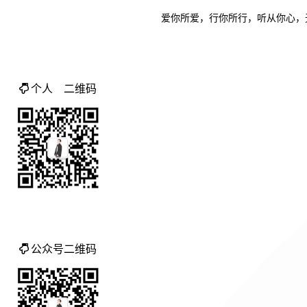
爱
你
所
爱
，
行
你
所
行
，
听
从
你
心
，
个人 二维码
公众号二维码