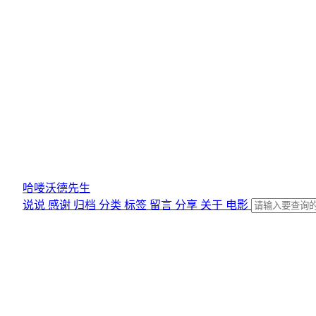
哈喽沃德先生
说说
感谢
归档
分类
标签
留言
分享
关于
电影