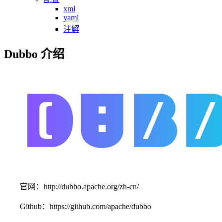
xml
yaml
注解
Dubbo 介绍
官网：http://dubbo.apache.org/zh-cn/
Github：https://github.com/apache/dubbo