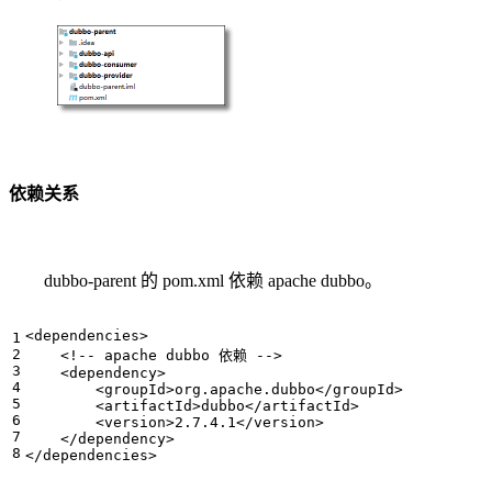
依赖关系
dubbo-parent 的 pom.xml 依赖 apache dubbo。
<dependencies>
<!-- apache dubbo 依赖 -->
<dependency>
<groupId>
org.apache.dubbo
</groupId>
<artifactId>
dubbo
</artifactId>
<version>
2.7.4.1
</version>
</dependency>
</dependencies>