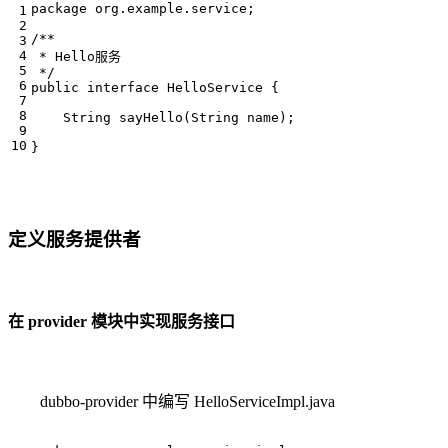
package
org.example.service
;
 */
public
interface
HelloService
{
String
sayHello
(
String
name
);
}
定义服务提供者
在 provider 模块中实现服务接口
dubbo-provider 中编写 HelloServiceImpl.java