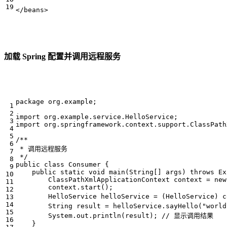
</beans>
加载 Spring 配置并调用远程服务
package
org.example
;
import
org.example.service.HelloService
;
import
org.springframework.context.support.ClassPath
 */
public
class
Consumer
{
public
static
void
main
(
String
[]
args
)
throws
Ex
ClassPathXmlApplicationContext
context
=
new
context
.
start
();
HelloService
helloService
=
(
HelloService
)
c
String
result
=
helloService
.
sayHello
(
"world
System
.
out
.
println
(
result
);
// 显示调用结果
}