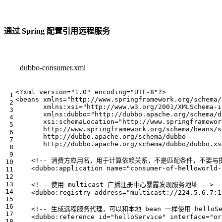
通过 Spring 配置引用远程服务
dubbo-consumer.xml
<?xml version="1.0" encoding="UTF-8"?>
<beans
xmlns=
"http://www.springframework.org/schema/
xmlns:xsi=
"http://www.w3.org/2001/XMLSchema-i
xmlns:dubbo=
"http://dubbo.apache.org/schema/d
xsi:schemaLocation=
       http://dubbo.apache.org/schema/dubbo/dubbo.xs
<!-- 消费方应用名，用于计算依赖关系，不是匹配条件，不要与提
<dubbo:application
name=
"consumer-of-helloworld-
<!-- 使用 multicast 广播注册中心暴露发现服务地址 -->
<dubbo:registry
address=
"multicast://224.5.6.7:1
<!-- 生成远程服务代理，可以和本地 bean 一样使用 helloSer
<dubbo:reference
id=
"helloService"
interface=
"or