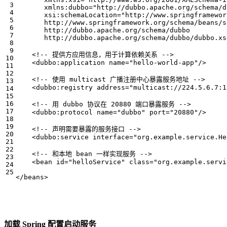
xmlns:dubbo=
"http://dubbo.apache.org/schema/d
xsi:schemaLocation=
       http://dubbo.apache.org/schema/dubbo/dubbo.xs
<!-- 提供方应用信息，用于计算依赖关系 -->
<dubbo:application
name=
"hello-world-app"
/>
<!-- 使用 multicast 广播注册中心暴露服务地址 -->
<dubbo:registry
address=
"multicast://224.5.6.7:1
<!-- 用 dubbo 协议在 20880 端口暴露服务 -->
<dubbo:protocol
name=
"dubbo"
port=
"20880"
/>
<!-- 声明需要暴露的服务接口 -->
<dubbo:service
interface=
"org.example.service.He
<!-- 和本地 bean 一样实现服务 -->
<bean
id=
"helloService"
class=
"org.example.servi
</beans>
加载 Spring 配置启动服务