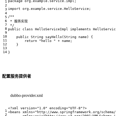
package
org.example.service.impl
;
import
org.example.service.HelloService
;
 */
public
class
HelloServiceImpl
implements
HelloServic
public
String
sayHello
(
String
name
)
{
return
"hello "
+
name
;
}
}
配置服务提供者
dubbo-provider.xml
<?xml version="1.0" encoding="UTF-8"?>
<beans
xmlns=
"http://www.springframework.org/schema/
xmlns:xsi=
"http://www.w3.org/2001/XMLSchema-i