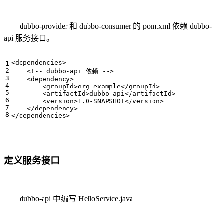
dubbo-provider 和 dubbo-consumer 的 pom.xml 依赖 dubbo-
api 服务接口。
<dependencies>
<!-- dubbo-api 依赖 -->
<dependency>
<groupId>
org.example
</groupId>
<artifactId>
dubbo-api
</artifactId>
<version>
1.0-SNAPSHOT
</version>
</dependency>
</dependencies>
定义服务接口
dubbo-api 中编写 HelloService.java