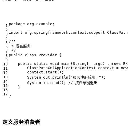
package
org.example
;
import
org.springframework.context.support.ClassPath
 */
public
class
Provider
{
public
static
void
main
(
String
[]
args
)
throws
Ex
ClassPathXmlApplicationContext
context
=
new
context
.
start
();
System
.
out
.
println
(
"服务注册成功！"
);
System
.
in
.
read
();
// 按任意键退出
}
}
定义服务消费者