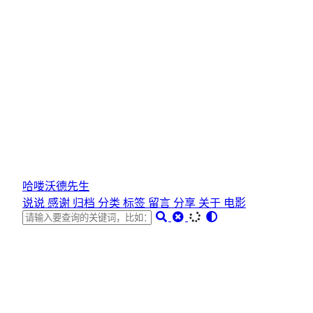
哈喽沃德先生
说说
感谢
归档
分类
标签
留言
分享
关于
电影