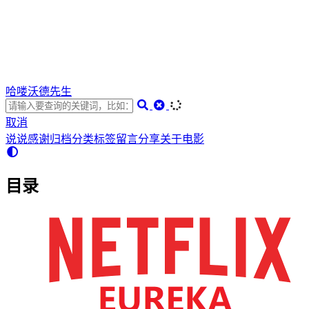
哈喽沃德先生
取消
说说
感谢
归档
分类
标签
留言
分享
关于
电影
目录