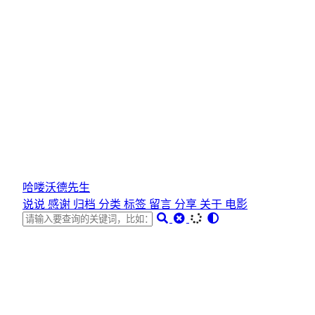
哈喽沃德先生
说说
感谢
归档
分类
标签
留言
分享
关于
电影