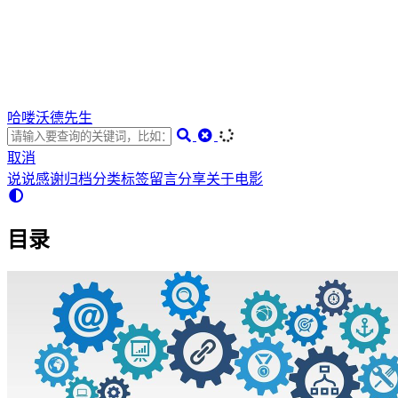
哈喽沃德先生
取消
说说
感谢
归档
分类
标签
留言
分享
关于
电影
目录