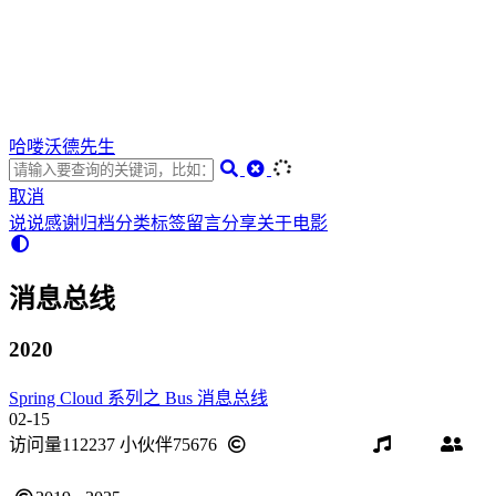
哈喽沃德先生
取消
说说
感谢
归档
分类
标签
留言
分享
关于
电影
消息总线
2020
Spring Cloud 系列之 Bus 消息总线
02-15
访问量
112237
小伙伴
75676
BY-NC-ND 4.0
音乐
友
链