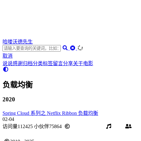
哈喽沃德先生
取消
说说
感谢
归档
分类
标签
留言
分享
关于
电影
负载均衡
2020
Spring Cloud 系列之 Netflix Ribbon 负载均衡
02-04
访问量
112425
小伙伴
75864
BY-NC-ND 4.0
音乐
友
链