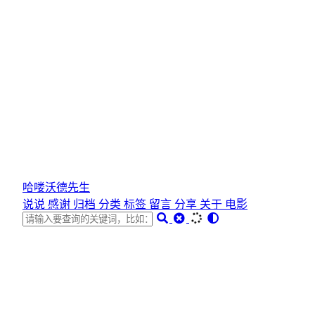
哈喽沃德先生
说说
感谢
归档
分类
标签
留言
分享
关于
电影