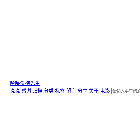
哈喽沃德先生
说说
感谢
归档
分类
标签
留言
分享
关于
电影