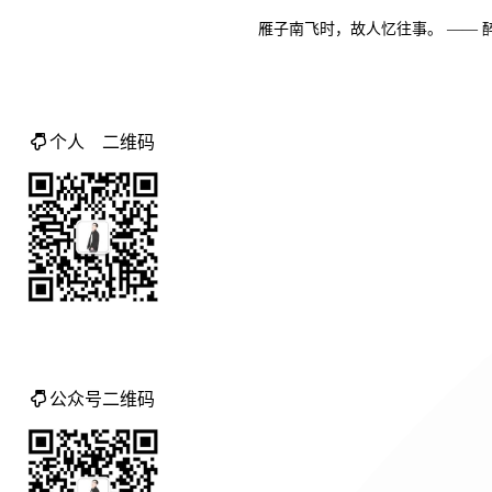
雁
子
南
飞
时
，
故
人
忆
往
事
。
—
—
个人 二维码
公众号二维码