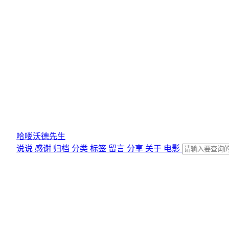
哈喽沃德先生
说说
感谢
归档
分类
标签
留言
分享
关于
电影