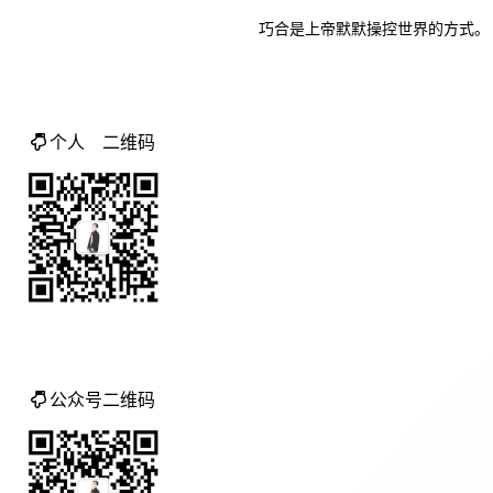
巧
合
是
上
帝
默
默
操
控
世
界
的
方
式
。
个人 二维码
公众号二维码